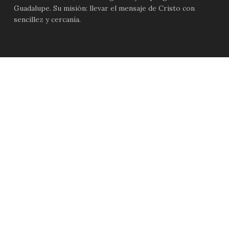
Guadalupe. Su misión: llevar el mensaje de Cristo con
sencillez y cercanía.
Guadalupe Radio
Teléfono: +1 (626) 444-4442
12036 Ramona Blvd, El Monte, CA 91732, Estados Unidos
Librería Santa María del Monte
contigo@santamariadelmonte.com
Teléfono: +1 (310) 848-4828
Lunes a Sábado de 09:00 a.m. – 05:00 p.m.